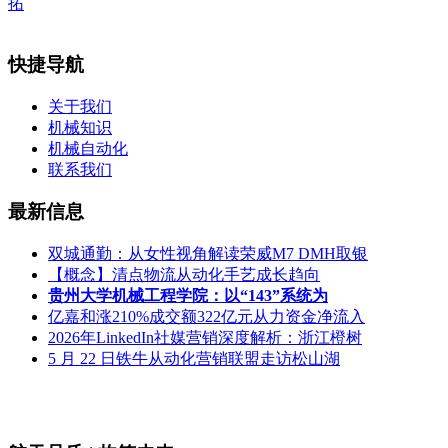
拓
快捷导航
关于我们
机械知识
机械自动化
联系我们
最新信息
双城通勤：从女性视角解读荣威M7 DMH取银
【概念】清点物流从动化手艺成长趋向
贵州大学机械工程学院：以“143”系统为
亿嘉和涨210%成交额322亿元从力资金净流入
2026年LinkedIn社媒营销深度解析：浙江橙树
5 月 22 日铁牛从动化营销联盟走访松山湖