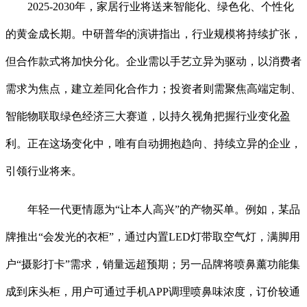
2025-2030年，家居行业将送来智能化、绿色化、个性化
的黄金成长期。中研普华的演讲指出，行业规模将持续扩张，
但合作款式将加快分化。企业需以手艺立异为驱动，以消费者
需求为焦点，建立差同化合作力；投资者则需聚焦高端定制、
智能物联取绿色经济三大赛道，以持久视角把握行业变化盈
利。正在这场变化中，唯有自动拥抱趋向、持续立异的企业，
引领行业将来。
年轻一代更情愿为“让本人高兴”的产物买单。例如，某品
牌推出“会发光的衣柜”，通过内置LED灯带取空气灯，满脚用
户“摄影打卡”需求，销量远超预期；另一品牌将喷鼻薰功能集
成到床头柜，用户可通过手机APP调理喷鼻味浓度，订价较通