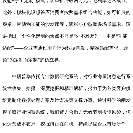
设想+手工定制”模式，客单价冲破两万元，毛利率达六成五。
此外，模块化设想答应消费者按照需求组合功能，如可扩展的
餐桌、带储物功能的沙发床等，满脚小户型取多场景需求。演
讲指出，个性化定制的焦点不只是“外不雅差别”，更是“功能
适配”——企业需通过用户行为数据阐发，精准婚配需求，避
免“为定制而定制”的伪立异。
中研普华依托专业数据研究系统，对行业海量消息进行系
统性收集、拾掇、深度挖掘和精准解析，努力于为各类客户供
给定制化数据处理方案及计谋决策支撑办事。通过科学的阐发
模子取行业洞察系统，我们帮力合做方无效节制投资风险，优
化运营成本布局，挖掘潜正在商机，持续提拔企业市场所作