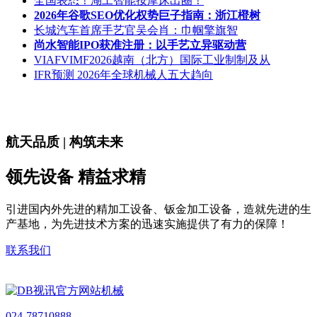
全国表态！湖工智能按摩床出圈！
2026年谷歌SEO优化权势巨子指南：浙江橙树
长城汽车首席手艺官吴会肖：巾帼擎旗智
尚水智能IPO获准注册：以手艺立异驱动营
VIAFVIMF2026越南（北方）国际工业制制及从
IFR预测 2026年全球机械人五大趋向
航天品质 | 构筑未来
领先设备 精益求精
引进国内外先进的精加工设备、钣金加工设备，造就先进的生
产基地，为先进技术方案的迅速实施提供了有力的保障！
联系我们
024-78710888