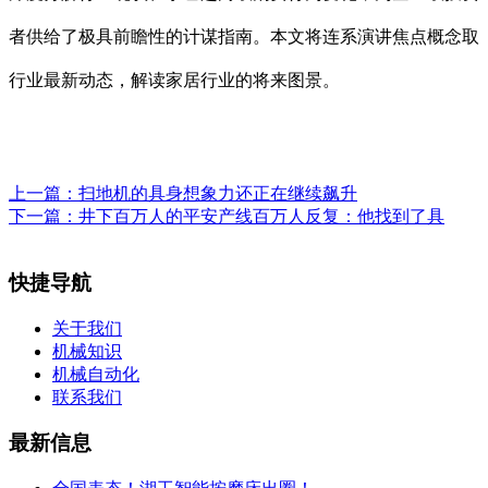
者供给了极具前瞻性的计谋指南。本文将连系演讲焦点概念取
行业最新动态，解读家居行业的将来图景。
上一篇：
扫地机的具身想象力还正在继续飙升
下一篇：
井下百万人的平安产线百万人反复：他找到了具
快捷导航
关于我们
机械知识
机械自动化
联系我们
最新信息