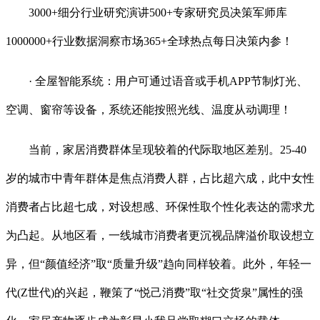
3000+细分行业研究演讲500+专家研究员决策军师库
1000000+行业数据洞察市场365+全球热点每日决策内参！
· 全屋智能系统：用户可通过语音或手机APP节制灯光、
空调、窗帘等设备，系统还能按照光线、温度从动调理！
当前，家居消费群体呈现较着的代际取地区差别。25-40
岁的城市中青年群体是焦点消费人群，占比超六成，此中女性
消费者占比超七成，对设想感、环保性取个性化表达的需求尤
为凸起。从地区看，一线城市消费者更沉视品牌溢价取设想立
异，但“颜值经济”取“质量升级”趋向同样较着。此外，年轻一
代(Z世代)的兴起，鞭策了“悦己消费”取“社交货泉”属性的强