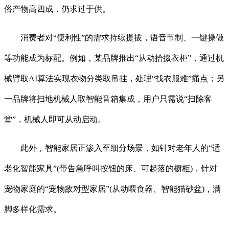
俗产物高四成，仍求过于供。
消费者对“便利性”的需求持续提拔，语音节制、一键操做
等功能成为标配。例如，某品牌推出“从动拾掇衣柜”，通过机
械臂取AI算法实现衣物分类取吊挂，处理“找衣服难”痛点；另
一品牌将扫地机械人取智能音箱集成，用户只需说“扫除客
堂”，机械人即可从动启动。
此外，智能家居正渗入至细分场景，如针对老年人的“适
老化智能家具”(带告急呼叫按钮的床、可起落的橱柜)，针对
宠物家庭的“宠物敌对型家居”(从动喂食器、智能猫砂盆)，满
脚多样化需求。