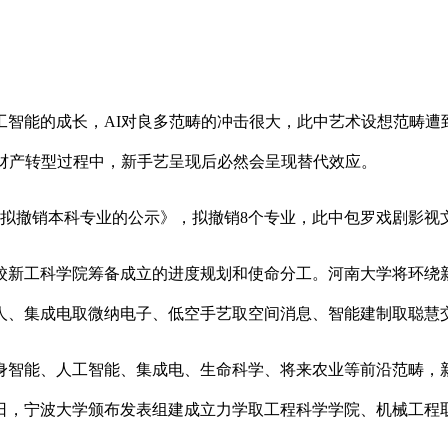
能的成长，AI对良多范畴的冲击很大，此中艺术设想范畴遭
财产转型过程中，新手艺呈现后必然会呈现替代效应。
年拟撤销本科专业的公示》，拟撤销8个专业，此中包罗戏剧影视
校新工科学院筹备成立的进度规划和使命分工。河南大学将环绕
人、集成电取微纳电子、低空手艺取空间消息、智能建制取聪慧
能、人工智能、集成电、生命科学、将来农业等前沿范畴，新一
日，宁波大学颁布发表组建成立力学取工程科学学院、机械工程