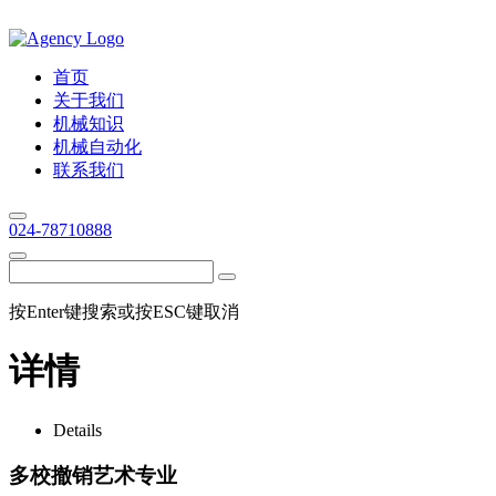
首页
关于我们
机械知识
机械自动化
联系我们
024-78710888
按Enter键搜索或按ESC键取消
详情
Details
多校撤销艺术专业