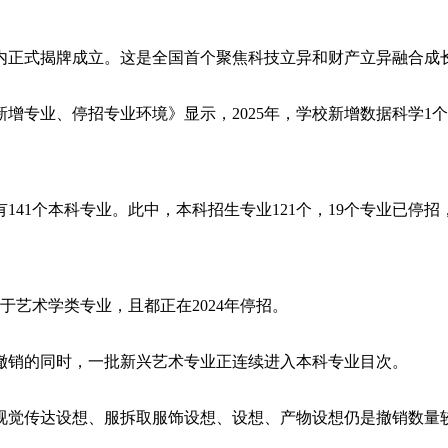
学内正式揭牌成立。这是全国首个聚焦科技立异和财产立异融合成
专业、停招专业环境》显示，2025年，学校新增数据科学1个
个本科专业。此中，本科招生专业121个，19个专业已停招，
艺术学类专业，且都正在2024年停招。
销的同时，一批新兴艺术专业正连续进入本科专业目次。
视觉传达设想、服拆取服饰设想、设想、产物设想仍是撤销数量