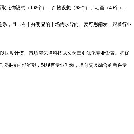
服饰设想（108个）、产物设想（98个）、动画（49个）。
系，且带有十分明显的市场需求导向。麦可思阐发，跟着行业
，要以国度计谋、市场需乞降科技成长为牵引优化专业设置。把优
统取讲授内容沉塑，对现有专业升级，培育交叉融合的新兴专