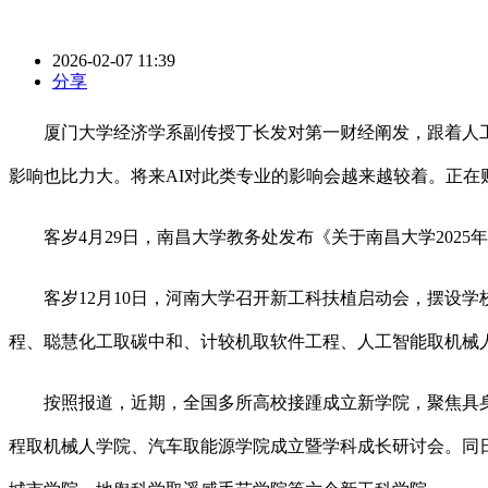
2026-02-07 11:39
分享
厦门大学经济学系副传授丁长发对第一财经阐发，跟着人工智
影响也比力大。将来AI对此类专业的影响会越来越较着。正在
客岁4月29日，南昌大学教务处发布《关于南昌大学2025
客岁12月10日，河南大学召开新工科扶植启动会，摆设学
程、聪慧化工取碳中和、计较机取软件工程、人工智能取机械
按照报道，近期，全国多所高校接踵成立新学院，聚焦具身智
程取机械人学院、汽车取能源学院成立暨学科成长研讨会。同