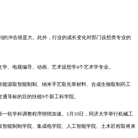
到的冲击很是大。此外，行业的成长变化对部门设想类专业的
文学、电视编导、动画、艺术设想学4个艺术学专业。
新能源取智能制制、纳米手艺取先辈材料、合成生物取制药工
交通等标的目的扶植9个新工科学院。
轮学科调整程序悄悄加速。1月10日，同济大学举行机械工
取智能制制学院、集成电学院、人工智能学院、土木匠程取将来