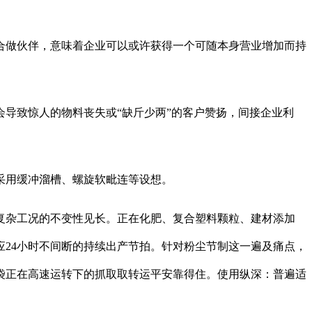
。
做伙伴，意味着企业可以或许获得一个可随本身营业增加而持
。
导致惊人的物料丧失或“缺斤少两”的客户赞扬，间接企业利
采用缓冲溜槽、螺旋软毗连等设想。
杂工况的不变性见长。正在化肥、复合塑料颗粒、建材添加
应24小时不间断的持续出产节拍。针对粉尘节制这一遍及痛点，
袋正在高速运转下的抓取取转运平安靠得住。使用纵深：普遍适