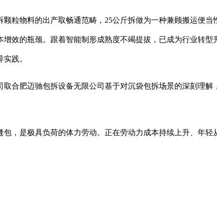
粒物料的出产取畅通范畴，25公斤拆做为一种兼顾搬运便当
降本增效的瓶颈。跟着智能制形成熟度不竭提拔，已成为行业转型
异实践。
取合肥迈驰包拆设备无限公司基于对沉袋包拆场景的深刻理解，
包，是极具负荷的体力劳动。正在劳动力成本持续上升、年轻从