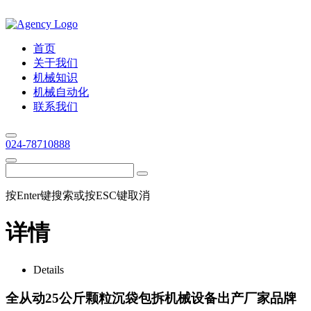
首页
关于我们
机械知识
机械自动化
联系我们
024-78710888
按Enter键搜索或按ESC键取消
详情
Details
全从动25公斤颗粒沉袋包拆机械设备出产厂家品牌