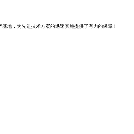
产基地，为先进技术方案的迅速实施提供了有力的保障！