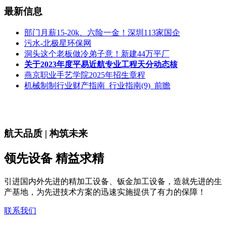
最新信息
部门月薪15-20k、六险一金！深圳113家国企
污水-北极星环保网
洞头这个老板做冷弟子意！新建44万平厂
关于2023年度平易近航专业工程天分动态核
燕京职业手艺学院2025年招生章程
机械制制行业财产指南_行业指南(9)_前瞻
航天品质 | 构筑未来
领先设备 精益求精
引进国内外先进的精加工设备、钣金加工设备，造就先进的生
产基地，为先进技术方案的迅速实施提供了有力的保障！
联系我们