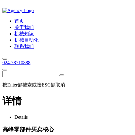
首页
关于我们
机械知识
机械自动化
联系我们
024-78710888
按Enter键搜索或按ESC键取消
详情
Details
高峰零部件买卖核心