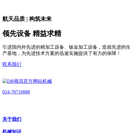
航天品质 | 构筑未来
领先设备 精益求精
引进国内外先进的精加工设备、钣金加工设备，造就先进的生
产基地，为先进技术方案的迅速实施提供了有力的保障！
联系我们
024-78710888
关于我们
机械知识