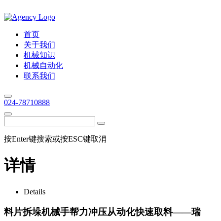
首页
关于我们
机械知识
机械自动化
联系我们
024-78710888
按Enter键搜索或按ESC键取消
详情
Details
料片拆垛机械手帮力冲压从动化快速取料——瑞