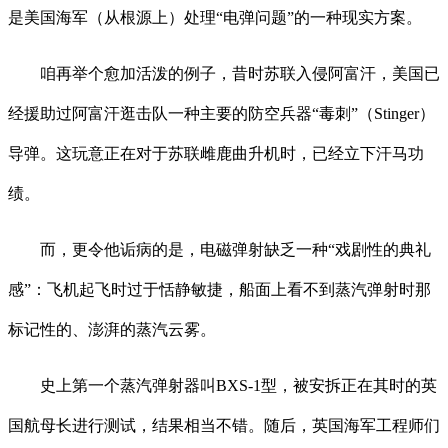
是美国海军（从根源上）处理“电弹问题”的一种现实方案。
咱再举个愈加活泼的例子，昔时苏联入侵阿富汗，美国已
经援助过阿富汗逛击队一种主要的防空兵器“毒刺”（Stinger）
导弹。这玩意正在对于苏联雌鹿曲升机时，已经立下汗马功
绩。
而，更令他诟病的是，电磁弹射缺乏一种“戏剧性的典礼
感”：飞机起飞时过于恬静敏捷，船面上看不到蒸汽弹射时那
标记性的、澎湃的蒸汽云雾。
史上第一个蒸汽弹射器叫BXS-1型，被安拆正在其时的英
国航母长进行测试，结果相当不错。随后，英国海军工程师们