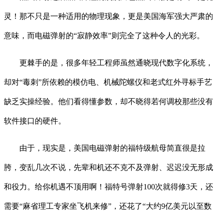
灵！那不只是一种适用的物理现象，更是美国海军强大严肃的
意味，而电磁弹射的“寂静效率”则完全了这种令人的光彩。
更棘手的是，很多年轻工程师虽然通晓现代数字化系统，
却对“毒刺”所依赖的模仿电、机械陀螺仪和老式红外寻标手艺
缺乏实操经验。他们看得懂参数，却不晓得若何调校那些没有
软件接口的硬件。
由于，现实是，美国电磁弹射的福特级航母简直很是拉
胯，变乱几次不说，先辈和机还不克不及弹射、迟迟没无形成
和役力。给你机遇不顶用啊！福特号弹射100次就得修3天，还
需要“麻省理工专家坐飞机来修”，还花了“大约9亿美元以至数