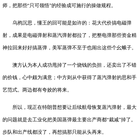
师，把那些“只可领悟”的经验成可施行的操做规程。
乌鸦沉思，懂王的回可能是如许的：花大代价搞电磁弹
射，成果是电磁弹射和蒸汽弹射都拉了，把整电弹那些资金精
神拉回来好好搞蒸弹，美军蒸弹不至于也闹出这些个幺蛾子。
澳方认为本人成功甩掉了一个烧钱的负担，还卖出了不错
的价钱，心中颇为满意；中方则从中获得了蒸汽弹射的思和手
艺范式。两边都有夸姣的将来。
所以，现正在特朗普想要让后续航母恢复蒸汽弹射，最大
的问题就是去工业化把美国蒸弹最主要出产商都“裁减”掉了。
步队和出产线都没了，再想搞那只能从头再来。