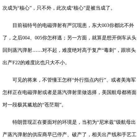
次成为“核心”，只不外，此次成“核心”是被当成了。
目前福特号的电磁弹射有严沉现患，东大003你都比不外
了，之后004、005你怎样逃；另一方面，就算是想开倒车从头
回到蒸汽弹射……对不起，难度绝对高于复产“毒刺”，跟班头
出产F22的难度比也只大不小。
可见的将来，不管懂王怎样“外行指点内行”、或者美海军
怎样正在电磁弹射或者是蒸汽弹射里做选择，美国航母都将面
对一段极其尴尬的“苍茫期”。
特朗普现正在要面对的环境是，当初为“尼米兹”级航母出
产蒸汽弹射的供应商早已停产、破产了，相关出产线和手艺工