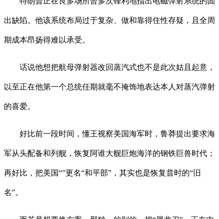
特朗普正在良多场所曾多次锋利地指出电磁弹射系统的固
出缺陷。他该系统布局过于复杂、做和靠得住性存疑，且全周
期成本昂扬得难以承受。
话说他想把航母弹射器改回蒸汽式也不是此次姑且起意，
以至正在他第一个总统任期就毫不掩饰地表达本人对蒸汽弹射
的喜爱。
好比前一段时间，懂王视察美国海军时，鲁莽提出要求海
军从头配备和列舰，恢复阿谁大舰巨炮海洋的钢铁巨兽时代；
再好比，把美国“”更名“和平部”，其实也是恢复昔时的“旧
名”。