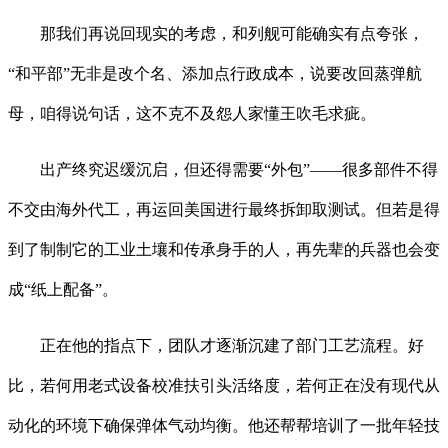
那我们再说回现实的考虑，和列舰可能确实有点夸张，
“和平部”无非是改个名、添加点行政成本，说要改回蒸弹航
母，咱得说句话，这不克不及怨人家懂王吹毛求疵。
出产终究迟缓沉启，但还得需要“外包”——很多部件不得
不交由海外代工，再运回美国进行最终拆卸取测试。但若是得
到了制制它的工业土壤和传承身手的人，再先辈的兵器也会变
成“纸上配备”。
正在他的指点下，团队才逐渐沉建了部门工艺流程。好
比，若何用老式设备校准扶引头活络度，若何正在没有现代从
动化的环境下确保弹体气动均衡。他还帮帮培训了一批年轻技