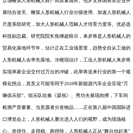
立场鞭策人形机械人财产高质量成长。包罗支撑国表里企业开
展结合攻关、鞭策人形机械人行业分级使用、加速人形机械人
尺度系统研究，加大人形机械人范畴人才培育力度等。优必选
科技副总裁、研究院院长焦继超暗示，来岁将是人形机械人的
贸易化落地环节年，估计正在工业场景里，趋势全自从工做的
人形机械人会率先落地。冷晓琨估计，工业人形机械人来岁将
实现单家企业交付过万台的冲破，此举将送来行业的第一个规
模化拐点，其意义可能等同于2018年新能源汽车企业呈现“万
辆俱乐部”。组乐队吹奏《梁祝》、秀功夫展现肉搏，下车间
检测产质量量、当意愿者分发物品……正在第八届中国国际进
口博览会上，人形机械人屡次进入人们的视野，成为现场核
心。坐得住、走得稳、跑得快，人形机械人正从“舞台动起来”