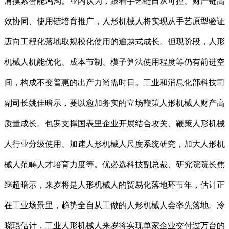
肩摸索智能鸿沟。业内认为，跟着手艺链自从可控、财产链高
效协同、使用链培育推广，人形机械人将实现从手艺原型验证
迈向工程化落地取规模化使用的逾越式成长。但现阶段，人形
机械人机能优化、成本节制、模子算法使用程度等仍有前进空
间，构成不变普惠的出产力尚需时日。工业和消息化部科技司
副司长姚佳暗示，要以愈加务实的立场鞭策人形机械人财产高
质量成长。包罗支撑国表里企业开展结合攻关、鞭策人形机械
人行业分级使用、加速人形机械人尺度系统研究，加大人形机
械人范畴人才培育力度等。优必选科技副总裁、研究院院长焦
继超暗示，来岁将是人形机械人的贸易化落地环节年，估计正
在工业场景里，趋势全自从工做的人形机械人会率先落地。冷
晓琨估计，工业人形机械人来岁将实现单家企业交付过万台的