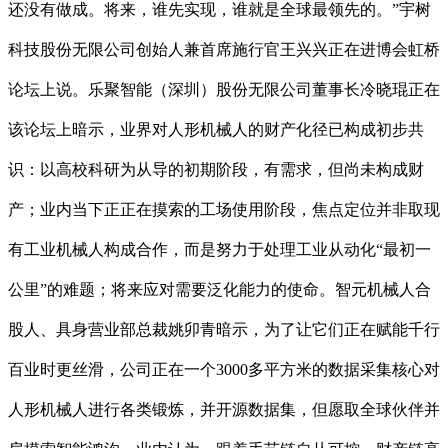
还没有做成。将来，谁先实现，谁就是全球最领先的。”宇树
科技股份无限公司创始人兼首席施行官王兴兴正在进博会虹桥
论坛上说。乐聚智能（深圳）股份无限公司董事长冷晓琨正在
该论坛上暗示，业界对人形机械人的财产化径已构成初步共
识：以高校科研为从导的初期阶段，有需求，但尚未构成财
产；业内当下正正在摸索的工场使用阶段，焦点定位并非取现
有工业机械人构成合作，而是努力于处理工业从动化“最初一
公里”的难题；将来应对需要泛化能力的使命。智元机械人合
股人、具身营业部总裁姚卯青暗示，为了让它们正在赋能千行
百业时更丝滑，公司正在一个3000多平方米的数据采集核心对
人形机械人进行各类锻炼，并开源数据集，但愿取全球伙伴并