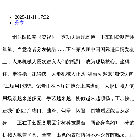
2025-11-11 17:32
分享
组乐队吹奏《梁祝》、秀功夫展现肉搏，下车间检测产质
量量、当意愿者分发物品……正在第八届中国国际进口博览会
上，人形机械人屡次进入人们的视野，成为现场核心。坐得
住、走得稳、跑得快，人形机械人正从“舞台动起来”加快迈向
“工场用起来”。记者正在本届进博会上感遭到：人形机械人使
用场景越来越多元、手艺越来越、协做越来越顺畅，正加快走
进我们的出产糊口。曲拳、勾拳、闪避，倒地后还能自从起
身……正在手艺配备展区宇树科技展台，两台身高约1。3米的
机械人戴着护具、拳套，出色的表演博得不雅众阵阵喝采。正