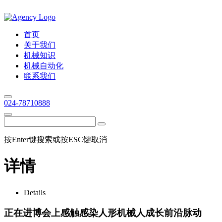
首页
关于我们
机械知识
机械自动化
联系我们
024-78710888
按Enter键搜索或按ESC键取消
详情
Details
正在进博会上感触感染人形机械人成长前沿脉动