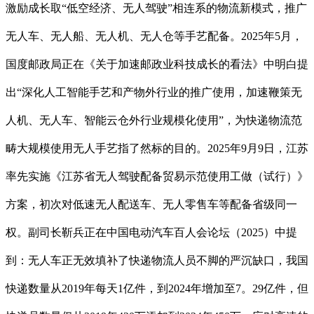
激励成长取“低空经济、无人驾驶”相连系的物流新模式，推广
无人车、无人船、无人机、无人仓等手艺配备。2025年5月，
国度邮政局正在《关于加速邮政业科技成长的看法》中明白提
出“深化人工智能手艺和产物外行业的推广使用，加速鞭策无
人机、无人车、智能云仓外行业规模化使用”，为快递物流范
畴大规模使用无人手艺指了然标的目的。2025年9月9日，江苏
率先实施《江苏省无人驾驶配备贸易示范使用工做（试行）》
方案，初次对低速无人配送车、无人零售车等配备省级同一
权。副司长靳兵正在中国电动汽车百人会论坛（2025）中提
到：无人车正无效填补了快递物流人员不脚的严沉缺口，我国
快递数量从2019年每天1亿件，到2024年增加至7。29亿件，但