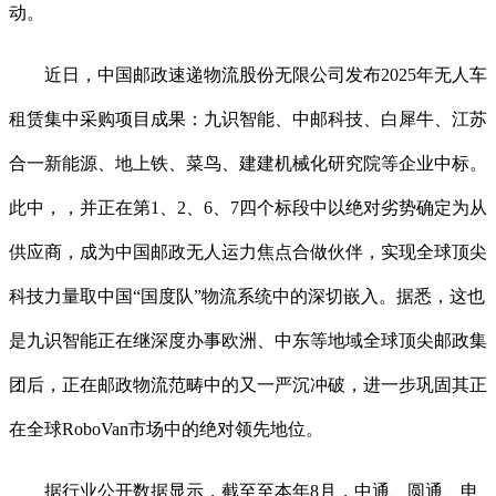
动。
近日，中国邮政速递物流股份无限公司发布2025年无人车
租赁集中采购项目成果：九识智能、中邮科技、白犀牛、江苏
合一新能源、地上铁、菜鸟、建建机械化研究院等企业中标。
此中，，并正在第1、2、6、7四个标段中以绝对劣势确定为从
供应商，成为中国邮政无人运力焦点合做伙伴，实现全球顶尖
科技力量取中国“国度队”物流系统中的深切嵌入。据悉，这也
是九识智能正在继深度办事欧洲、中东等地域全球顶尖邮政集
团后，正在邮政物流范畴中的又一严沉冲破，进一步巩固其正
在全球RoboVan市场中的绝对领先地位。
据行业公开数据显示，截至至本年8月，中通、圆通、申