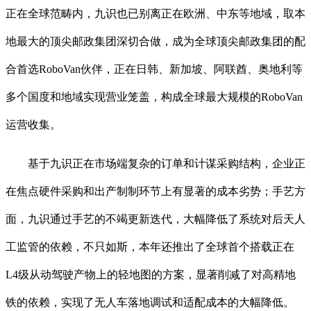
正在全球范畴内，九识也已别离正在欧洲、中东等地域，取本
地最大的顶尖邮政集团深切合做，成为全球顶尖邮政集团的配
合首选RoboVan伙伴，正在日韩、新加坡、阿联酋、奥地利等
多个国度和地域实现营业笼盖，构成全球最大规模的RoboVan
运营收集。
基于九识正在市场端复杂的订单和计谋采购结构，企业正
在焦点硬件采购和出产制制环节上有显著的成本劣势；手艺方
面，九识通过手艺的不竭更新迭代，大幅降低了系统对后天人
工监管的依赖，不只如斯，本年还推出了全球首个搭载正在
L4级从动驾驶产物上的轻地图的方案，显著削减了对高精地
铁的依赖，实现了无人车落地调试和适配成本的大幅降低。