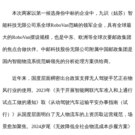
本次两家以第一候选身份中标的企业中，九识（姑苏）智
能科技无限公司系全球RoboVan范畴的领军企业，具有全球最
大的RoboVan摆设规模，也是中东、欧洲等全球次要邮政集团
的焦点合做伙伴。中邮科技股份无限公司附属中国邮政集团是
国内智能物流系统范畴领先的分析处理方案供给商。
近年来，国度层面稠密出台政策支撑无人驾驶手艺正在物
风行业的使用。2023年《关于开展智能网联汽车准入和上通行
试点工做的通知》取《从动驾驶汽车运输平安办事指南（试
行）》从国度层面明白了无人物流车的上资历取运营规范，场
景愈加聚焦。2024岁尾《无效降低全社会物流成本步履方案》