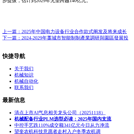
步提拔，估计到2029年无望跨越140亿元。
上一篇：
2025年中国电力设备行业合作款式阐发及将来成长
下一篇：
2024-2029年藁城市智能制制產業調研與園區發展投
快捷导航
关于我们
机械知识
机械自动化
联系我们
最新信息
清点上市AI气息相关龙头公司（20251118）
机械配备行业PLM选型必读：2025年国内支流
中控手艺跌110%成交额341亿元今日从力净流
望奎农机科技意愿者走村入户冬季农机调