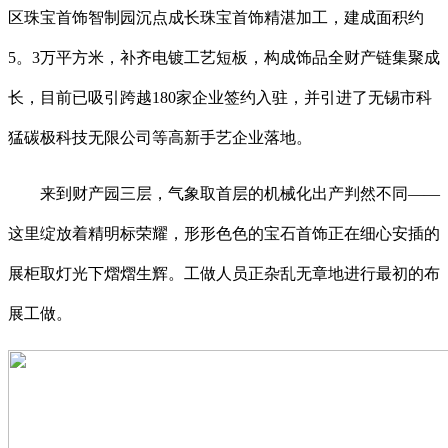
区珠宝首饰智制园沉点成长珠宝首饰精湛加工，建成面积约
5。3万平方米，补齐电镀工艺短板，构成饰品全财产链集聚成
长，目前已吸引跨越180家企业签约入驻，并引进了无锡市科
猛碳极科技无限公司等高新手艺企业落地。
来到财产园三层，气象取首层的机械化出产判然不同——
这里绽放着精明标荣耀，形形色色的宝石首饰正在细心安插的
展柜取灯光下熠熠生辉。工做人员正杂乱无章地进行最初的布
展工做。