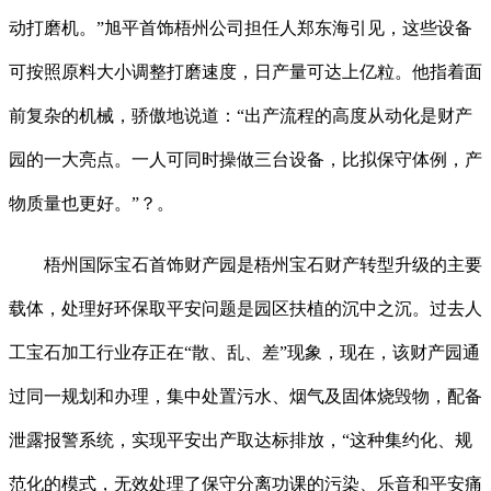
动打磨机。”旭平首饰梧州公司担任人郑东海引见，这些设备
可按照原料大小调整打磨速度，日产量可达上亿粒。他指着面
前复杂的机械，骄傲地说道：“出产流程的高度从动化是财产
园的一大亮点。一人可同时操做三台设备，比拟保守体例，产
物质量也更好。”？。
梧州国际宝石首饰财产园是梧州宝石财产转型升级的主要
载体，处理好环保取平安问题是园区扶植的沉中之沉。过去人
工宝石加工行业存正在“散、乱、差”现象，现在，该财产园通
过同一规划和办理，集中处置污水、烟气及固体烧毁物，配备
泄露报警系统，实现平安出产取达标排放，“这种集约化、规
范化的模式，无效处理了保守分离功课的污染、乐音和平安痛