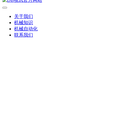
关于我们
机械知识
机械自动化
联系我们