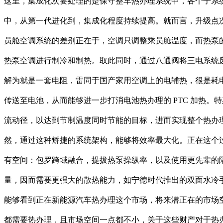
这里，集成化次要处理的是保守整车热办理系统中，各个子系
中，从第一代进化到，集成化程度持续提高。就而言，升级点
员舱空调系统的差别正在于，空调只调整乘员舱温度，而热泵
热泵空调进行制冷和制热。取此同时，通过八通阀将三电系统废热收
解为就是一套电阻，雷同于国产家用空调上的电辅热，很是耗电
传送至电池，从而能够进一步打消电池热办理的 PTC 加热。特
流动径，以达到节制温度同时节能的目标，进而实现整个热办
然，通过这种矫捷的系统架构，能够将效率最大化。正在这个
有空间：包罗跨域融合，提拔热泵操纵率，以及使用更先辈的
量，因而需要更强大的散热能力，如宁德时代推出的双面水冷
能够看到正在新能源汽车热办理这个市场，将来潜正在的市场
都需要热办理，且市场空间一点都不小，关于这些财产对于热