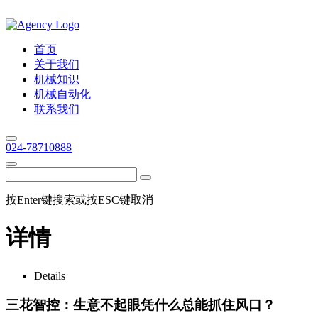
首页
关于我们
机械知识
机械自动化
联系我们
024-78710888
按Enter键搜索或按ESC键取消
详情
Details
三花智控：生意不起眼凭什么总能抓住风口？