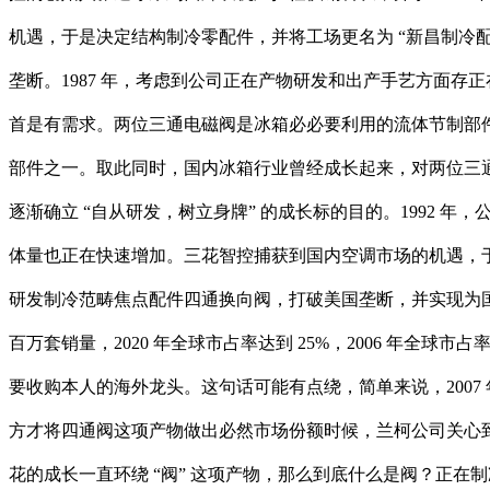
机遇，于是决定结构制冷零配件，并将工场更名为 “新昌制冷配
垄断。1987 年，考虑到公司正在产物研发和出产手艺方面存
首是有需求。两位三通电磁阀是冰箱必必要利用的流体节制部
部件之一。取此同时，国内冰箱行业曾经成长起来，对两位三通
逐渐确立 “自从研发，树立身牌” 的成长标的目的。1992
体量也正在快速增加。三花智控捕获到国内空调市场的机遇，于是
研发制冷范畴焦点配件四通换向阀，打破美国垄断，并实现为国
百万套销量，2020 年全球市占率达到 25%，2006 年
要收购本人的海外龙头。这句话可能有点绕，简单来说，2007
方才将四通阀这项产物做出必然市场份额时候，兰柯公司关心
花的成长一直环绕 “阀” 这项产物，那么到底什么是阀？正