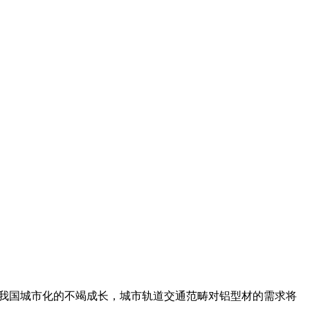
跟着我国城市化的不竭成长，城市轨道交通范畴对铝型材的需求将