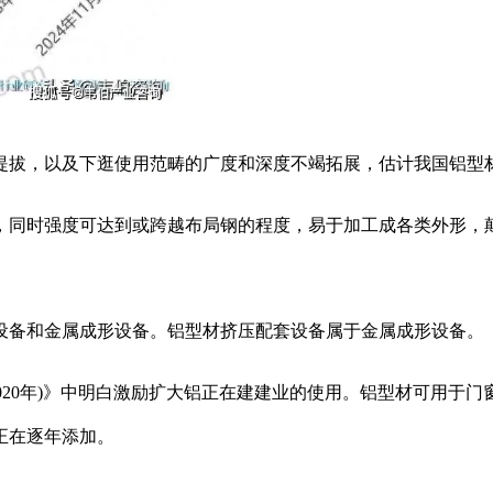
拔，以及下逛使用范畴的广度和深度不竭拓展，估计我国铝型
同时强度可达到或跨越布局钢的程度，易于加工成各类外形，颠
备和金属成形设备。铝型材挤压配套设备属于金属成形设备。
-2020年)》中明白激励扩大铝正在建建业的使用。铝型材可用
正在逐年添加。