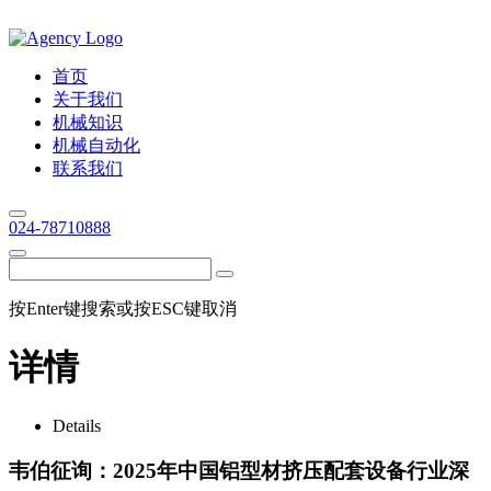
首页
关于我们
机械知识
机械自动化
联系我们
024-78710888
按Enter键搜索或按ESC键取消
详情
Details
韦伯征询：2025年中国铝型材挤压配套设备行业深