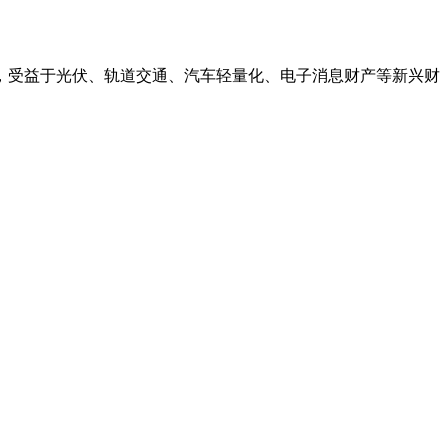
受益于光伏、轨道交通、汽车轻量化、电子消息财产等新兴财