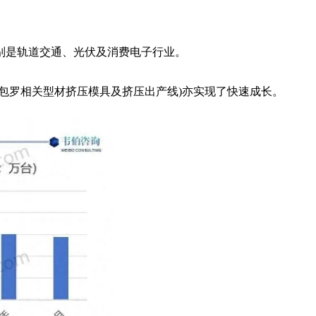
是轨道交通、光伏及消费电子行业。
罗相关型材挤压模具及挤压出产线)亦实现了快速成长。