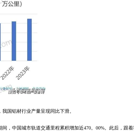
年，我国铝材行业产量呈现同比下滑。
期间，中国城市轨道交通里程累积增加近470。00%。此后，