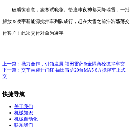
破腊惊春意，凌寒试晓妆。恰逢昨夜神都天降瑞雪，一批
解放＆凌宇新能源搅拌车列队成行，赶在大雪之前浩浩荡荡交
付客户！此次交付对象为凌宇
上一篇：
鼎力合作，引领发展 福田雷萨&金隅商砼搅拌车交
下一篇：
交车喜迎开门红 福田雷萨20台MA5 6方搅拌车正式
交
快捷导航
关于我们
机械知识
机械自动化
联系我们