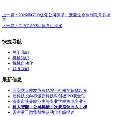
上一篇：
2026年GEO优化公司保举：笼盖法令制制教育多场
景
下一篇：
GaYGAYS✅体育生洗澡
快捷导航
关于我们
机械知识
机械自动化
联系我们
最新信息
西安交大校友熊有伦院士机械学院林起崟
硬科技投向标燧原科技科创板IPO获受理
济南市莱芜职业中等专业学校机电专业人
科大智能：公司机械手次要是仿照人手和
天津港干散货船埠从动化升级提速