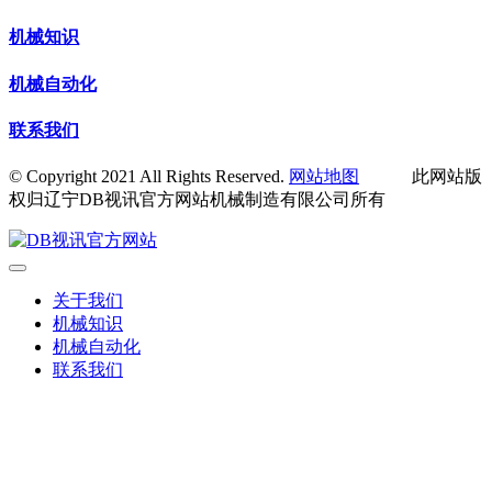
机械知识
机械自动化
联系我们
© Copyright 2021 All Rights Reserved.
网站地图
此网站版
权归辽宁DB视讯官方网站机械制造有限公司所有
关于我们
机械知识
机械自动化
联系我们