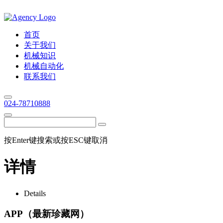
首页
关于我们
机械知识
机械自动化
联系我们
024-78710888
按Enter键搜索或按ESC键取消
详情
Details
APP（最新珍藏网）