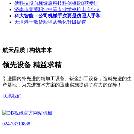
硬科技投向标燧原科技科创板IPO获受理
济南市莱芜职业中等专业学校机电专业人
科大智能：公司机械手次要是仿照人手和
天津港干散货船埠从动化升级提速
航天品质 | 构筑未来
领先设备 精益求精
引进国内外先进的精加工设备、钣金加工设备，造就先进的生
产基地，为先进技术方案的迅速实施提供了有力的保障！
联系我们
024-78710888