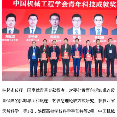
林起崟传授，国度优青基金获得者，次要处置面向拆卸毗连质
量保障的拆卸界面和毗连工艺设想理论取方式研究。获陕西省
天然科学一等1项，陕西高档学校科学手艺特等2项，中国机械