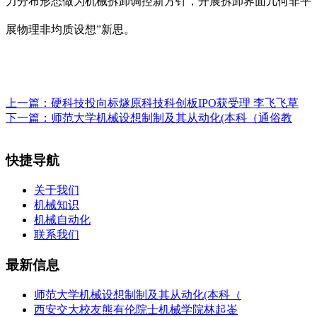
力分布形态做为机械拆卸调控新方针，开展拆卸界面几何非平
展物理非均质设想”新思。
上一篇：
硬科技投向标燧原科技科创板IPO获受理 李飞飞草
下一篇：
师范大学机械设想制制及其从动化(本科（通俗教
快捷导航
关于我们
机械知识
机械自动化
联系我们
最新信息
师范大学机械设想制制及其从动化(本科（
西安交大校友熊有伦院士机械学院林起崟