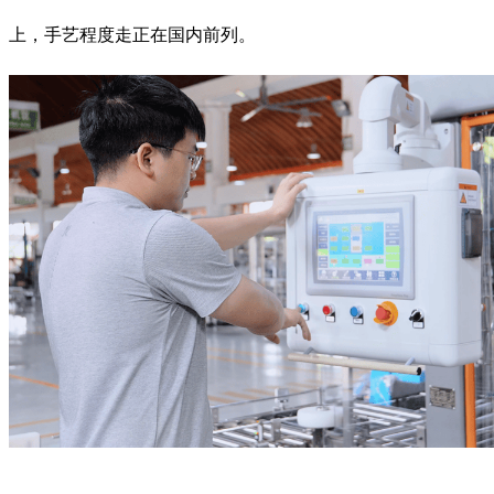
上，手艺程度走正在国内前列。