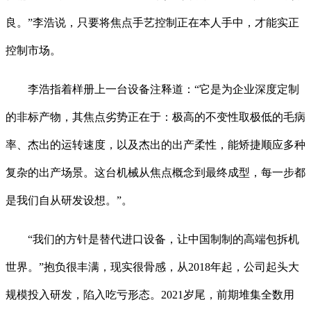
良。”李浩说，只要将焦点手艺控制正在本人手中，才能实正
控制市场。
李浩指着样册上一台设备注释道：“它是为企业深度定制
的非标产物，其焦点劣势正在于：极高的不变性取极低的毛病
率、杰出的运转速度，以及杰出的出产柔性，能矫捷顺应多种
复杂的出产场景。这台机械从焦点概念到最终成型，每一步都
是我们自从研发设想。”。
“我们的方针是替代进口设备，让中国制制的高端包拆机
世界。”抱负很丰满，现实很骨感，从2018年起，公司起头大
规模投入研发，陷入吃亏形态。2021岁尾，前期堆集全数用