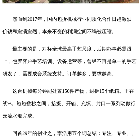
然而到2017年，国内包拆机械行业同质化合作日趋激烈，
价钱和愈演愈烈，本来不变的利润空间不竭被压缩。
最主要的是，对标全球最高手艺尺度，后期办事必需跟
上，包罗客户手艺培训、设备运营等，曾经不再是单一的手艺
研发了，需要成套系统支持。订单越多，要求越高。
这台机械每分钟能处置150件产物，封拆15个纸箱。正在
线%。短短数秒之间，拾掇、开箱、充填、封口一系列动做行
云流水般完成。
回首29年的创业之，李浩用五个词总结：专注、专业、、