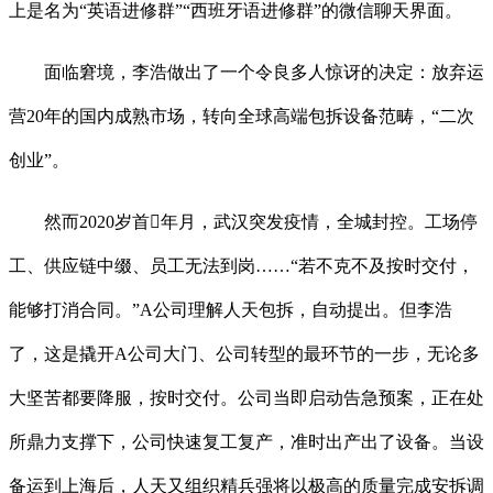
上是名为“英语进修群”“西班牙语进修群”的微信聊天界面。
面临窘境，李浩做出了一个令良多人惊讶的决定：放弃运
营20年的国内成熟市场，转向全球高端包拆设备范畴，“二次
创业”。
然而2020岁首年月，武汉突发疫情，全城封控。工场停
工、供应链中缀、员工无法到岗……“若不克不及按时交付，
能够打消合同。”A公司理解人天包拆，自动提出。但李浩
了，这是撬开A公司大门、公司转型的最环节的一步，无论多
大坚苦都要降服，按时交付。公司当即启动告急预案，正在处
所鼎力支撑下，公司快速复工复产，准时出产出了设备。当设
备运到上海后，人天又组织精兵强将以极高的质量完成安拆调