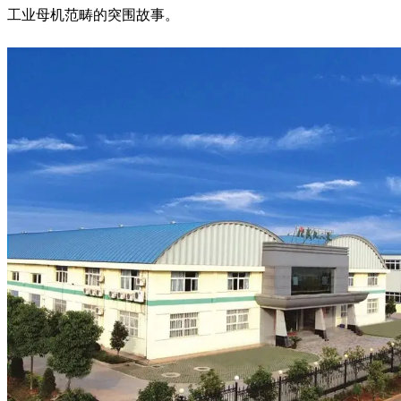
工业母机范畴的突围故事。