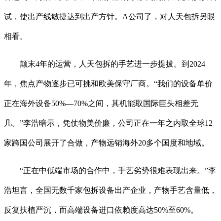
试，使出产线敏捷达到出产方针。A公司了，对人天包拆另眼
相看。
颠末4年的运营，人天包拆的手艺进一步提拔。到2024
年，焦点产物逐步已可挑和欧美保守厂商。“我们的设备单价
正在海外设备50%—70%之间，其机能取国际巨头相差无
几。”李浩暗示，凭仗物美价廉，公司正在一年之内取全球12
家跨国公司展开了合做，产物远销海外20多个国度和地域。
“正在中低端市场的合作中，手艺劣势很难表现出来。”李
浩坦言，全国无数千家包拆设备出产企业，产物手艺含量低，
反复扶植严沉，而高端设备进口依赖度高达50%至60%。