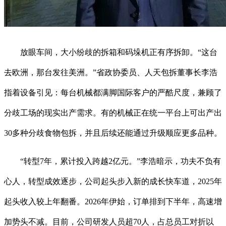
放眼车间，大小纷歧的拆箱和码垛机正有序拆卸。“这台
去欧洲，那台发往美洲。”省政协委员、人天包拆董事长李浩
指着设备引见：每台机械都满脚国际客户的严酷尺度，兼顾了
分歧工场的现实出产需求。有的机械正在统一平台上可出产出
30多种分歧食物包拆，并且后续还能通过升级顺应更多品种。
“转型7年，累计投入跨越2亿元。”李浩暗示，功夫不负有
心人，转型成效逐步，公司起头步入新的成长快车道，2025年
起头收入较上年翻番。2026年伊始，订单排到下半年，高速增
加势头不减。目前，公司研发人员超70人，占总员工对折以