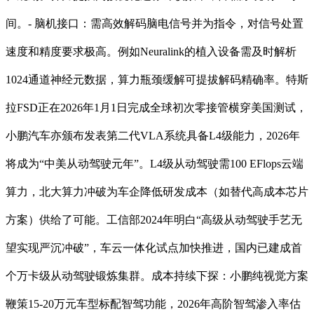
间。- 脑机接口：需高效解码脑电信号并为指令，对信号处置
速度和精度要求极高。例如Neuralink的植入设备需及时解析
1024通道神经元数据，算力瓶颈缓解可提拔解码精确率。特斯
拉FSD正在2026年1月1日完成全球初次零接管横穿美国测试，
小鹏汽车亦颁布发表第二代VLA系统具备L4级能力，2026年
将成为“中美从动驾驶元年”。L4级从动驾驶需100 EFlops云端
算力，北大算力冲破为车企降低研发成本（如替代高成本芯片
方案）供给了可能。工信部2024年明白“高级从动驾驶手艺无
望实现严沉冲破”，车云一体化试点加快推进，国内已建成首
个万卡级从动驾驶锻炼集群。成本持续下探：小鹏纯视觉方案
鞭策15-20万元车型标配智驾功能，2026年高阶智驾渗入率估