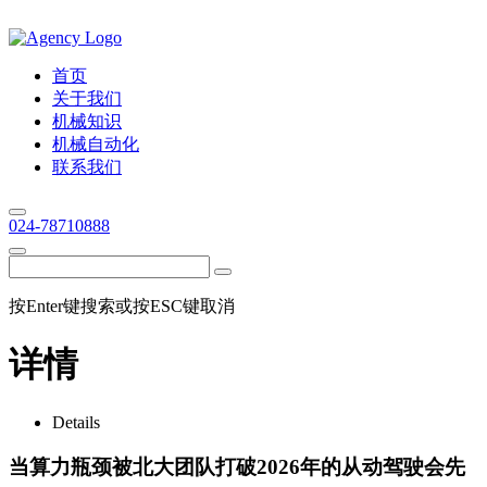
首页
关于我们
机械知识
机械自动化
联系我们
024-78710888
按Enter键搜索或按ESC键取消
详情
Details
当算力瓶颈被北大团队打破2026年的从动驾驶会先