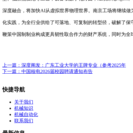
深度融合，将加快AI从虚拟世界物理世界。南京工场将继续
化实践，为全行业供给了可落地、可复制的转型径，破解了保
鞭策中国制制业构成更具韧性取合作力的财产系统，同时为全
上一篇：
深度阐发：广东工业大学的王牌专业（参考2025年
下一篇：
中国核电2026届校园聘请通知布告
快捷导航
关于我们
机械知识
机械自动化
联系我们