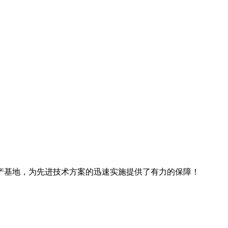
产基地，为先进技术方案的迅速实施提供了有力的保障！