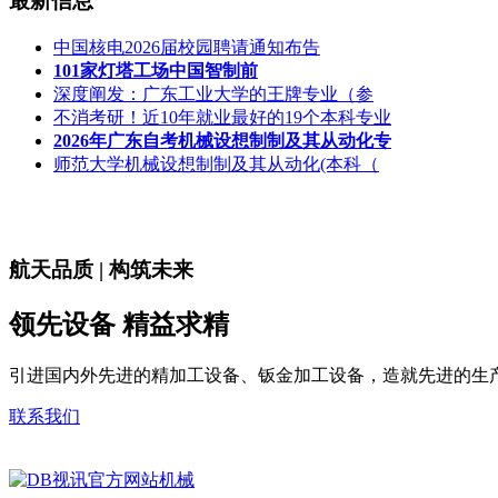
最新信息
中国核电2026届校园聘请通知布告
101家灯塔工场中国智制前
深度阐发：广东工业大学的王牌专业（参
不消考研！近10年就业最好的19个本科专业
2026年广东自考机械设想制制及其从动化专
师范大学机械设想制制及其从动化(本科（
航天品质 | 构筑未来
领先设备 精益求精
引进国内外先进的精加工设备、钣金加工设备，造就先进的生
联系我们