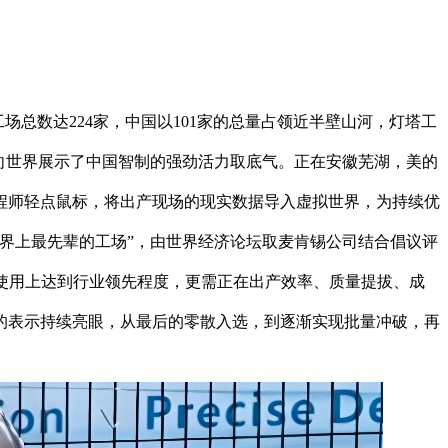
总数达224家，中国以101家的总量占领近半壁山河，灯塔工
向世界展示了中国智制的强劲活力取底气。正在安徽芜湖，美的
程师轻点鼠标，将出产现场的现实数据导入虚拟世界，为持续优
界上最先辈的工场”，由世界经济论坛取麦肯锡公司结合倡议评
使用上达到行业领先程度，更需正在出产效率、质量提拔、成
业的表示持续亮眼，从最后的零散入选，到逐渐实现批量冲破，再