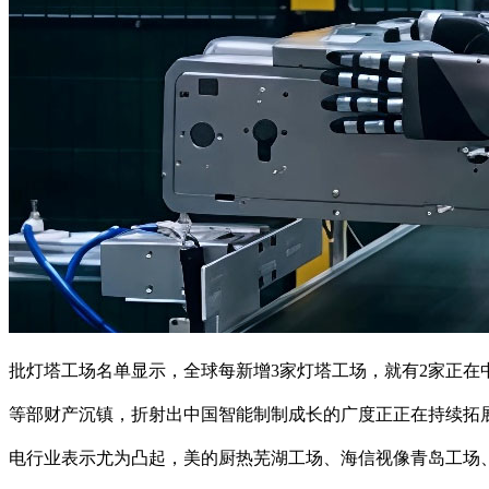
批灯塔工场名单显示，全球每新增3家灯塔工场，就有2家正
等部财产沉镇，折射出中国智能制制成长的广度正正在持续拓
电行业表示尤为凸起，美的厨热芜湖工场、海信视像青岛工场