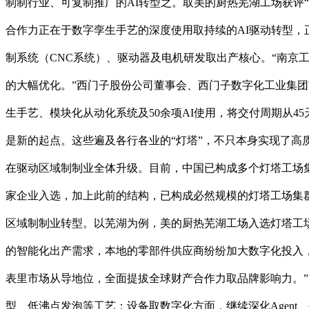
制制行业、可复制推广的AI转型之。取美的厨热芜湖工场获评
合作力正在于数字孪生手艺的深度使用取持续的AI驱动转型，
制系统（CNC系统）、驱动器及电机研发取出产核心。“南京
的大幅优化。”西门子股份公司董事会、西门子数字化工业集
生手艺、模块化从动化系统及50余项AI使用，将交付周期从4
是新的起点。这些遍及各行各业的“灯塔”，不只本身实现了高
在驱动区域制制业全体升级。目前，中国已构成多个灯塔工场
家企业入选，加上此前的结构，已构成必然规模的灯塔工场集
区域制制业转型。以芜湖为例，美的厨热芜湖工场入选灯塔工
的智能化出产需求，本地的零部件供应商纷纷加大数字化投入，
表里市场从导地位，全面提拔全球财产合作力取品牌影响力。
型、低沸点发泡等工艺；设备取数字化方面，继续深化Agen