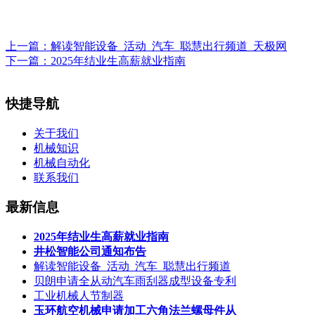
上一篇：
解读智能设备_活动_汽车_聪慧出行频道_天极网
下一篇：
2025年结业生高薪就业指南
快捷导航
关于我们
机械知识
机械自动化
联系我们
最新信息
2025年结业生高薪就业指南
井松智能公司通知布告
解读智能设备_活动_汽车_聪慧出行频道
贝朗申请全从动汽车雨刮器成型设备专利
工业机械人节制器
玉环航空机械申请加工六角法兰螺母件从