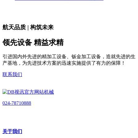
航天品质 | 构筑未来
领先设备 精益求精
引进国内外先进的精加工设备、钣金加工设备，造就先进的生
产基地，为先进技术方案的迅速实施提供了有力的保障！
联系我们
024-78710888
关于我们