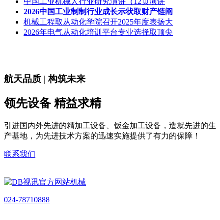
中国工业机械人行业研究演讲（12页演讲
2026中国工业制制行业成长示状取财产链阐
机械工程取从动化学院召开2025年度表扬大
2026年电气从动化培训平台专业选择取顶尖
航天品质 | 构筑未来
领先设备 精益求精
引进国内外先进的精加工设备、钣金加工设备，造就先进的生
产基地，为先进技术方案的迅速实施提供了有力的保障！
联系我们
024-78710888