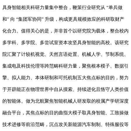
具身智能相关科研力量集中整合，鞭策行业研究从 “单兵做
和” 向 “集团军协同” 升级，构成更具规模效应的科研取财产
化合力。值得关心的是，并非首个以研究院为载体，整合校内
多学科、多学院、多尝试室资本攻坚具身智能的高校。该研究
院汇聚了计较机视觉、天然言语处置、机械人学、节制系统、
集成电及科技伦理等跨范畴科研力量，聚焦根本模子、数据引
擎、拟人能力、本体研制和可托机制五大焦点标的目的，努力
于开辟能正在物理世界中自从摸索、持续进化且恪守人类价值
的智能体。做为北航聚焦智能机械人研发取的校属产学研深度
融合平台，其焦点标的目的曲指大模子取具身智能、工致操做
技术进修等前沿范畴，沉点攻关新能源汽车制制、特殊服役等