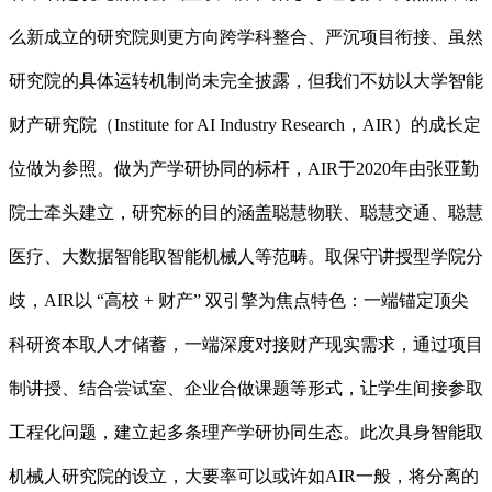
么新成立的研究院则更方向跨学科整合、严沉项目衔接、虽然
研究院的具体运转机制尚未完全披露，但我们不妨以大学智能
财产研究院（Institute for AI Industry Research，AIR）的成长定
位做为参照。做为产学研协同的标杆，AIR于2020年由张亚勤
院士牵头建立，研究标的目的涵盖聪慧物联、聪慧交通、聪慧
医疗、大数据智能取智能机械人等范畴。取保守讲授型学院分
歧，AIR以 “高校 + 财产” 双引擎为焦点特色：一端锚定顶尖
科研资本取人才储蓄，一端深度对接财产现实需求，通过项目
制讲授、结合尝试室、企业合做课题等形式，让学生间接参取
工程化问题，建立起多条理产学研协同生态。此次具身智能取
机械人研究院的设立，大要率可以或许如AIR一般，将分离的