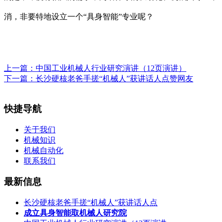
消，非要特地设立一个“具身智能”专业呢？
上一篇：
中国工业机械人行业研究演讲（12页演讲）
下一篇：
长沙硬核老爸手搓“机械人”获讲话人点赞网友
快捷导航
关于我们
机械知识
机械自动化
联系我们
最新信息
长沙硬核老爸手搓“机械人”获讲话人点
成立具身智能取机械人研究院