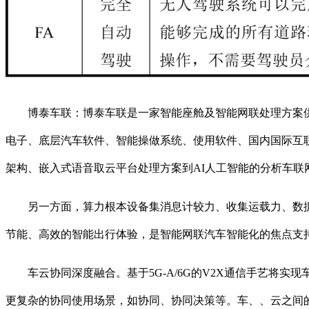
博泰车联：博泰车联是一家智能座舱及智能网联处理方案供
电子、底层汽车软件、智能操做系统、使用软件、国内国际互
架构、嵌入式语音取云平台处理方案到AI人工智能的分析车联
另一方面，算力根本设备集消息计较力、收集运载力、数据
节能、高效的智能出行体验，是智能网联汽车智能化的焦点支
车云协同深度融合。基于5G-A/6G的V2X通信手艺将实现
更复杂的协同使用场景，如协同、协同决策等。车、、云之间