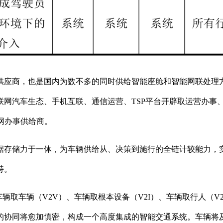
应商，也是国内为数不多的同时供给智能座舱和智能网联处理方
联网汽车生态、手机互联、通信运营、TSP平台开辟取运营办事
网办事供给商。
存储力于一体，为车辆供给从、决策到施行的全链计较能力，实
持。
车辆取车辆（V2V）、车辆取根本设备（V2I）、车辆取行人（
的协同将愈加慎密，构成一个高度集成的智能交通系统。车辆将