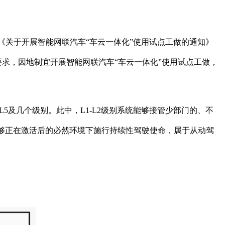
布《关于开展智能网联汽车“车云一体化”使用试点工做的通知》
要求，因地制宜开展智能网联汽车“车云一体化”使用试点工做，
及几个级别。此中，L1-L2级别系统能够接管少部门的、不
5级别系统是指能够正在激活后的必然环境下施行持续性驾驶使命，属于从动驾