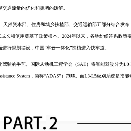
现交通流量的优化和拥堵的缓解。
部、、天然资本部、住房和城乡扶植部、交通运输部五部分结合发
艺成长和使用奠基了政策根本。2024年以来，各地纷纷连系政策
进行规划摆设，中国”车云一体化”扶植进入快车道。
的手艺。国际从动机工程学会（SAE）将智能驾驶分为L0-L5
 Assistance System，简称“ADAS”）范畴。而L3-L