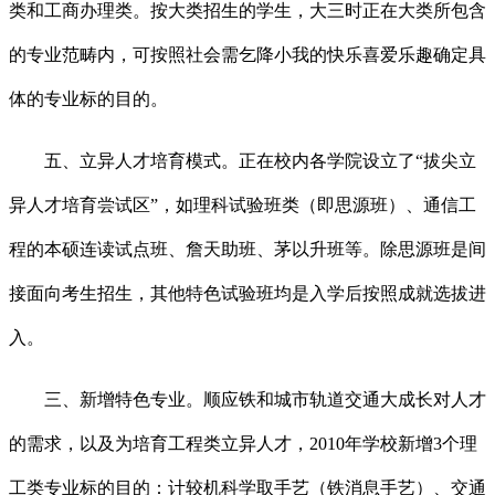
类和工商办理类。按大类招生的学生，大三时正在大类所包含
的专业范畴内，可按照社会需乞降小我的快乐喜爱乐趣确定具
体的专业标的目的。
五、立异人才培育模式。正在校内各学院设立了“拔尖立
异人才培育尝试区”，如理科试验班类（即思源班）、通信工
程的本硕连读试点班、詹天助班、茅以升班等。除思源班是间
接面向考生招生，其他特色试验班均是入学后按照成就选拔进
入。
三、新增特色专业。顺应铁和城市轨道交通大成长对人才
的需求，以及为培育工程类立异人才，2010年学校新增3个理
工类专业标的目的：计较机科学取手艺（铁消息手艺）、交通