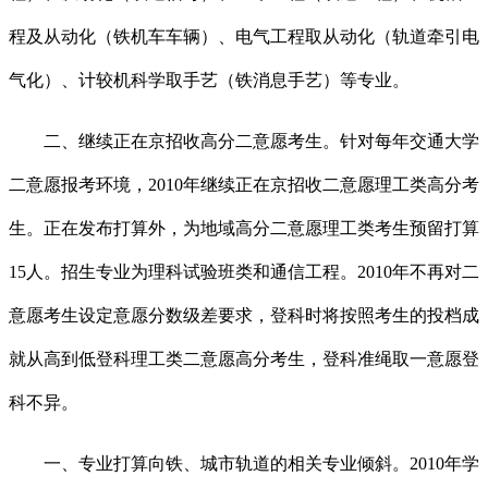
程及从动化（铁机车车辆）、电气工程取从动化（轨道牵引电
气化）、计较机科学取手艺（铁消息手艺）等专业。
二、继续正在京招收高分二意愿考生。针对每年交通大学
二意愿报考环境，2010年继续正在京招收二意愿理工类高分考
生。正在发布打算外，为地域高分二意愿理工类考生预留打算
15人。招生专业为理科试验班类和通信工程。2010年不再对二
意愿考生设定意愿分数级差要求，登科时将按照考生的投档成
就从高到低登科理工类二意愿高分考生，登科准绳取一意愿登
科不异。
一、专业打算向铁、城市轨道的相关专业倾斜。2010年学