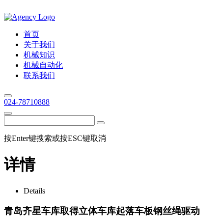
首页
关于我们
机械知识
机械自动化
联系我们
024-78710888
按Enter键搜索或按ESC键取消
详情
Details
青岛齐星车库取得立体车库起落车板钢丝绳驱动