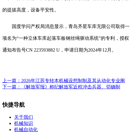
的提拔高度，设备平安性。
国度学问产权局消息显示，青岛齐星车库无限公司取得一
项名为“一种立体车库起落车板钢丝绳驱动系统”的专利，授权
通知布告号CN 223593882 U，申请日期为2024年12月。
上一篇：
2026年江苏专转本机械设想制制及其从动化专业阐
下一篇：
《解放军报》称纪解放军近程冲击兵器、切确制
快捷导航
关于我们
机械知识
机械自动化