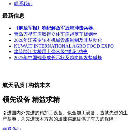
联系我们
最新信息
《解放军报》称纪解放军近程冲击兵器、
青岛齐星车库取得立体车库起落车板钢丝
2026年江苏专转本机械设想制制及其从动化
KUWAIT INTERNATIONAL AGRO FOOD EXPO
建筑跨江大桥用上毫米级“绣花”功夫
2025年中国端业成长示状及趋向阐发盐碱焕
航天品质 | 构筑未来
领先设备 精益求精
引进国内外先进的精加工设备、钣金加工设备，造就先进的生
产基地，为先进技术方案的迅速实施提供了有力的保障！
联系我们