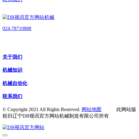
024-78710888
关于我们
机械知识
机械自动化
联系我们
© Copyright 2021 All Rights Reserved.
网站地图
此网站版
权归辽宁DB视讯官方网站机械制造有限公司所有