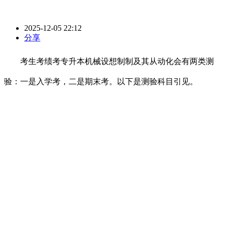
2025-12-05 22:12
分享
考生考绩考专升本机械设想制制及其从动化会有两类测
验：一是入学考，二是期末考。以下是测验科目引见。