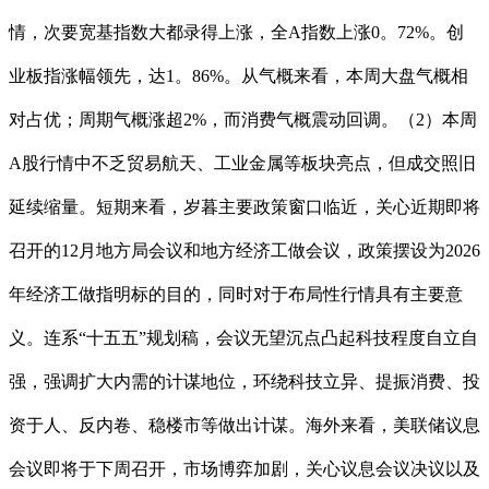
情，次要宽基指数大都录得上涨，全A指数上涨0。72%。创
业板指涨幅领先，达1。86%。从气概来看，本周大盘气概相
对占优；周期气概涨超2%，而消费气概震动回调。（2）本周
A股行情中不乏贸易航天、工业金属等板块亮点，但成交照旧
延续缩量。短期来看，岁暮主要政策窗口临近，关心近期即将
召开的12月地方局会议和地方经济工做会议，政策摆设为2026
年经济工做指明标的目的，同时对于布局性行情具有主要意
义。连系“十五五”规划稿，会议无望沉点凸起科技程度自立自
强，强调扩大内需的计谋地位，环绕科技立异、提振消费、投
资于人、反内卷、稳楼市等做出计谋。海外来看，美联储议息
会议即将于下周召开，市场博弈加剧，关心议息会议决议以及