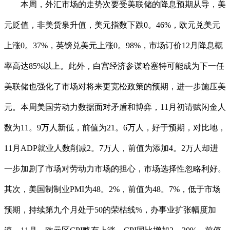
本周，外汇市场的走势次要受美联储的降息预期从导，美
元贬值，非美货泉升值，美元指数下跌0。46%，欧元兑美元
上涨0。37%，英镑兑美元上涨0。98%，市场订价12月降息概
率高达85%以上。此外，白宫经济参谋哈塞特可能成为下一任
美联储也强化了市场对将来更宽松政策的预期，进一步施压美
元。本周美国劳动力数据面对矛盾和博弈，11月初请赋闲金人
数为11。9万人新低，前值为21。6万人，好于预期，对比地，
11月ADP就业人数削减2。7万人，前值为添加4。2万人却进
一步加剧了市场对劳动力市场的担心，市场选择性忽略利好。
其次，美国制制业PMI为48。2%，前值为48。7%，低于市场
预期，持续第九个月处于50的荣枯线%，办事业扩张幅度加