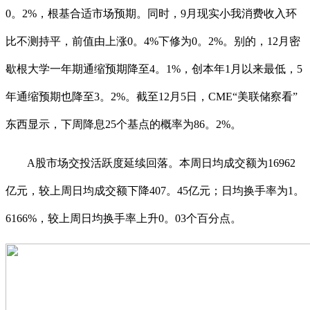
0。2%，根基合适市场预期。同时，9月现实小我消费收入环
比不测持平，前值由上涨0。4%下修为0。2%。别的，12月密
歇根大学一年期通缩预期降至4。1%，创本年1月以来最低，5
年通缩预期也降至3。2%。截至12月5日，CME“美联储察看”
东西显示，下周降息25个基点的概率为86。2%。
A股市场交投活跃度延续回落。本周日均成交额为16962
亿元，较上周日均成交额下降407。45亿元；日均换手率为1。
6166%，较上周日均换手率上升0。03个百分点。