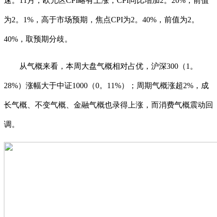
速。11月，欧元区CPI略有上涨，CPI同比增加2。20%，前值
为2。1%，高于市场预期，焦点CPI为2。40%，前值为2。
40%，取预期分歧。
从气概来看，本周大盘气概相对占优，沪深300（1。
28%）涨幅大于中证1000（0。11%）；周期气概涨超2%，成
长气概、不变气概、金融气概也录得上涨，而消费气概震动回
调。