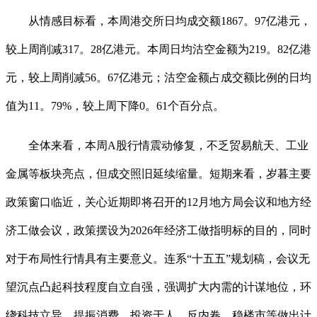
从情感目标看，本周港交所日均成交额1867。97亿港元，
较上周削减317。28亿港元。本周日均沽空金额为219。82亿港
元，较上周削减56。67亿港元；沽空金额占成交额比例的日均
值为11。79%，较上周下降0。61个百分点。
全体来看，本周A股行情震动修复，不乏贸易航天、工业
金属等板块亮点，但成交照旧延续缩量。短期来看，岁暮主要
政策窗口临近，关心近期即将召开的12月地方局会议和地方经
济工做会议，政策摆设为2026年经济工做指明标的目的，同时
对于布局性行情具有主要意义。连系“十五五”规划稿，会议无
望沉点凸起科技程度自立自强，强调扩大内需的计谋地位，环
绕科技立异、提振消费、投资于人、反内卷、稳楼市等做出计