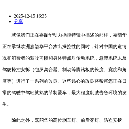
2025-12-15 16:35
分享
就像我们正在嘉韶华动力操控特辑中描述的那样，嘉韶华
正在承继欧洲嘉韶华平台杰出操控性的同时，针对中国的道情
况和消费者的驾驶习惯和身体特点对传动系统，悬架系统以及
驾驶操控安拆（包罗离合器、制动等脚踏板的长度、宽度和角
度等）进行了一系列的改良。这些贴心的改良将帮帮您正在日
常的驾驶中驾轻就熟的节制爱车，最大程度削减告急环境的发
生。
除此之外，嘉韶华的高位刹车灯、前后雾灯、防盗安拆