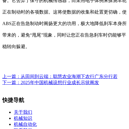
备。它丢弃了保守的机械传感器，而采用电子体例来探测车轮
正在制动时的各项数据。这将使数据的收集和处置更切确，使
ABS正在告急制动时阐扬更大的功用，极大地降低刹车本身所
带来的，避免“甩尾”现象，同时让您正在告急刹车时仍能够平
稳转向躲避。
上一篇：
从田间到云端：聪慧农业海潮下农行广东分行若
下一篇：
2025年中国机械设想行业成长示状阐发
快捷导航
关于我们
机械知识
机械自动化