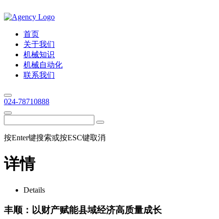
首页
关于我们
机械知识
机械自动化
联系我们
024-78710888
按Enter键搜索或按ESC键取消
详情
Details
丰顺：以财产赋能县域经济高质量成长