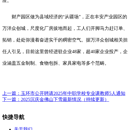
应。
财产园区做为县域经济的“从疆场”，正在丰安产业园区的
万洋众创城，尺度化厂房拔地而起，工人们开脚马力赶订单、
拓销，处处弥漫着奋进实干的稠密空气。据万洋众创城相关担
任人引见，目前这里曾经进驻企业48家，超40家企业投产，企
业涵盖五金制制、食物包拆、家具家电等多个范畴。
上一篇：
玉环市公开聘请2025年中职学校专业课教师5人通知
下一篇：
2025沉庆金佛山下雪最新情况（持续更新）
快捷导航
关于我们