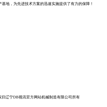
产基地，为先进技术方案的迅速实施提供了有力的保障！
辽宁DB视讯官方网站机械制造有限公司所有