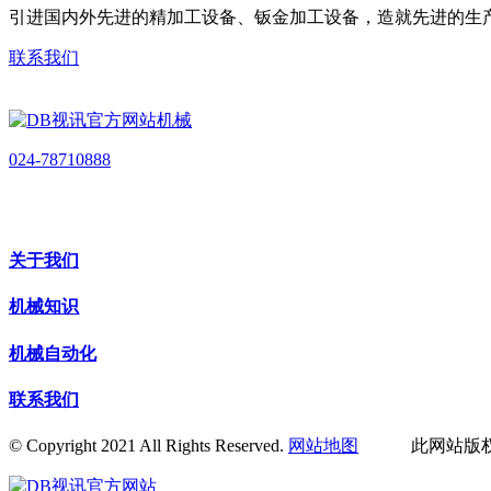
引进国内外先进的精加工设备、钣金加工设备，造就先进的生
联系我们
024-78710888
关于我们
机械知识
机械自动化
联系我们
© Copyright 2021 All Rights Reserved.
网站地图
此网站版权归