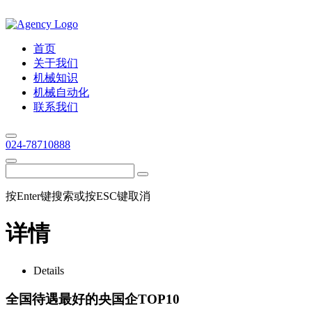
首页
关于我们
机械知识
机械自动化
联系我们
024-78710888
按Enter键搜索或按ESC键取消
详情
Details
全国待遇最好的央国企TOP10