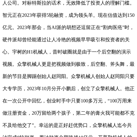
人公司。对标特斯拉的话术，无效降低了投资人的理解门槛。
智元正在2023年获得5轮融资，成为领头羊。现在估值达到150
亿元。2023年那会，当AI派的胡想还逗留正在“割肉医疮”时，
硬件派却曾经能通过让人冷艳的视频早早吸引和投资者的关
心。宇树的H1机械人，昔时破圈就是由于一个后空翻的演示
视频。众擎机械人更是把视频做到极致，后空翻、斧头舞，最
新的节目是脚踢创始人赵同阳。众擎机械人创始人赵同阳只要
大专学历，2023年10月分开小鹏后，创立了众擎机械人。他正
在一次公开中回忆，创业时手中只要100多万元，“100万用来
做注册资金，20万留给两个孩子，第二年的膏火我可能都不克
不及给他交了”。幸运的是正好赶优势口，众擎机械人迄今共