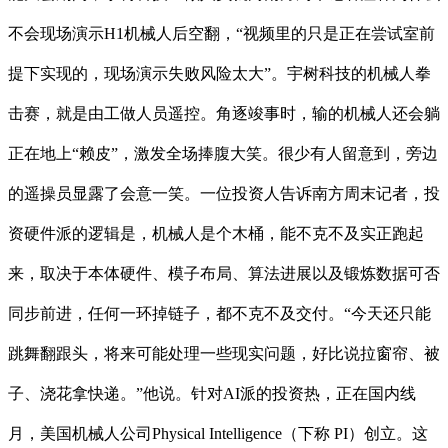
不会现场演示H1机械人后空翻，“视频里的只是正在尝试室前
提下实现的，现场演示失败风险太大”。宇树科技的机械人拳
击赛，就是由工做人员遥控。角逐竣事时，输的机械人还会躺
正在地上“赖皮”，激发全场捧腹大笑。很少有人留意到，旁边
的遥操员显露了会意一笑。一位投资人告诉南方周末记者，投
资硬件派的逻辑是，机械人是个木桶，能不克不及实正跑起
来，取决于本体硬件、模子布局、算法进展以及锻炼数据可否
同步前进，任何一环掉链子，都不克不及交付。“今天还只能
跳舞翻跟头，将来可能处理一些现实问题，好比说拉窗帘、被
子、浇花拿快递。”他说。针对AI派的投资热，正在国内线
月，美国机械人公司Physical Intelligence（下称 PI）创立。这