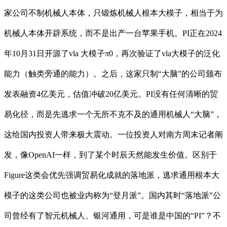
家公司不制机械人本体，只锻炼机械人根本大模子，相当于为
机械人本体开辟系统，而不是出产一台苹果手机。PI正在2024
年10月31日开源了vla 大模子π0，再次验证了vla大模子的泛化
能力（触类旁通的能力）。之后，这家只制“大脑”的公司颁布
发表融资4亿美元，估值冲破20亿美元。PI没有任何清晰的贸
易化径，而是先逃求一个无所不克不及的通用机械人“大脑”，
这给国内投资人带来极大震动。一位投资人对南方周末记者阐
发，像OpenAI一样，到了某个时辰天然能发生价值。区别于
Figure这类会优先强调贸易化成就的落地派，逃求通用根本大
模子的这类公司也被业内称为“登月派”。国内其时“落地派”公
司曾经有了智元机械人、银河通用，可是谁是中国的“PI”？不