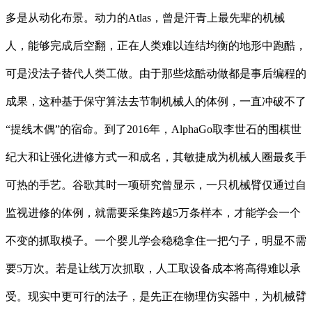
多是从动化布景。动力的Atlas，曾是汗青上最先辈的机械
人，能够完成后空翻，正在人类难以连结均衡的地形中跑酷，
可是没法子替代人类工做。由于那些炫酷动做都是事后编程的
成果，这种基于保守算法去节制机械人的体例，一直冲破不了
“提线木偶”的宿命。到了2016年，AlphaGo取李世石的围棋世
纪大和让强化进修方式一和成名，其敏捷成为机械人圈最炙手
可热的手艺。谷歌其时一项研究曾显示，一只机械臂仅通过自
监视进修的体例，就需要采集跨越5万条样本，才能学会一个
不变的抓取模子。一个婴儿学会稳稳拿住一把勺子，明显不需
要5万次。若是让线万次抓取，人工取设备成本将高得难以承
受。现实中更可行的法子，是先正在物理仿实器中，为机械臂