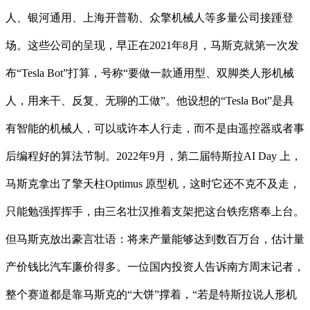
人、银河通用、上海开普勒、众擎机械人等多量公司接踵登
场。这些公司的呈现，早正在2021年8月，马斯克就第一次发
布“Tesla Bot”打算，号称“要做一款通用型、双脚类人形机械
人，用来干、反复、无聊的工做”。他设想的“Tesla Bot”是具
有智能的机械人，可以或许本人行走，而不是由遥控器或者事
后编程好的算法节制。2022年9月，第二届特斯拉AI Day 上，
马斯克拿出了擎天柱Optimus 原型机，这时它还不克不及走，
只能勉强挥挥手，由三名壮汉推着支架把这台铁疙瘩奉上台。
但马斯克放出豪言壮语：将来产量能够达到数百万台，估计量
产价钱比汽车廉价得多。一位国内投资人告诉南方周末记者，
整个赛道都是靠马斯克的“大饼”撑着，“若是特斯拉说人形机