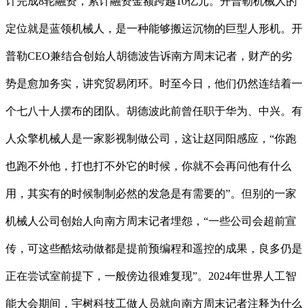
计完成8轮融资，累计融资金额跨越10亿元。开普勒机械人的
定位就是蓝领机械人，是一种能够搬运沉物的巨型人形机。开
普勒CEO兼结合创始人胡德波告诉南方周末记者，财产的劣
势是愈加务实，讲究贸易闭环。时至今日，他们仍然连结着一
个七八十人摆布的团队。胡德波此前曾任职于华为、中兴。有
人众擎机械人是一家影视制做公司，这让赵同阳感应，“你跑
也跑不外他，打也打不外它的时候，你就不会再问他有什么
用，其实有的时候制制必然的发急是有需要的”。但别的一家
机械人公司创始人向南方周末记者埋怨，“一些公司会超前宣
传，可这些酷炫动做都是提前预编程和遥控的成果，良多仍是
正在尝试室前提下，一般傍边很难复现”。2024年世界人工智
能大会期间，宇树科技工做人员就向南方周末记者注释为什么