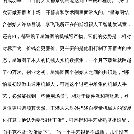
的成功率，而目前大大都系统只能达到10%摆布程度。“我们
次要做开辟者市场，开辟者和学术圈里面常火的。”星海图结
合创始人许华哲说，李飞飞所正在的斯坦福人工智能尝试室，
还有PI，都采购了星海图的机械臂产物。它们的劣势是，相对
对标产物，价钱会更廉价。更主要的是他们打制了开辟者的生
态，星海图了本人的机械人实机数据集，一个月下载量就跨越
了40万次。创业之初，星海图四个创始人之间的共识是，“哪
怕最初没做出通用机械人，可是这个过程中堆集的机械人手
艺，必然能找到一些使用场景”。相对于硬件派和落地派，登
月派更强调顺其天然。王潜从未对外描述自变量机械人的贸易
化打算，他认为要“沿途下蛋”，可是得和手艺成熟度相婚配，
而不克不及“没蛋硬下”。“当一个手艺很是不成熟，几乎没有