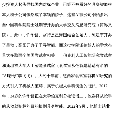
少投资人起头寻找国内对标企业，已经不被看好的具身智能根
本大模子公司俄然成了本钱的骄子。这些AI派公司创始多出
自中国科学院院士姚期智开办的大学交叉消息研究院（简称叉
院）。此中，许华哲、赵行是星海图结合创始人，陈建宇开办
了星动，高阳开办了千寻智能。而这批学院派创始人的学术布
景大多取两个美国尝试室相关——伯克利人工智能研究尝试室
和斯坦福大学人工智能尝试室（尝试室从任就是赫赫有名的
“AI教母”李飞飞）。大约十年前，这两家尝试室就将AI研究的
方式引入了机械人范畴，属于机械人学科傍边的“新”。2017
年，24岁的许华哲正在大学伯克利分校读博二，他选择从抢手
的从动驾驶标的目的换到具身智能。2022年9月，他博士结业