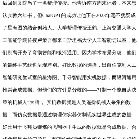
后回到叉院当了一名帮理传授。他告诉南方周末记者，本来想
认实教六年书，但ChatGPT的成功让他正在2023年毫不犹疑成
了星海图的结合创始人。大学帮理传授王鹤、上海交通大学人
工智能学院传授卢策吾都来自斯坦福大学人工智能尝试室，他
们别离开办了穹彻智能和银河通用。因为学术布景分歧，他们
的最终手艺线也呈现差别。好比数据的选择，出自伯克利人工
智能研究尝试室的星海图、千寻智能用实机数据，而银河通用
推崇合成数据。但他们的方针是分歧的——打制一个能自从决
策的机械人“大脑”。实机数据就是人类遥操机械人采集的数
据，而仿实数据是通过物理仿实器仿制现实世界生成的数据，
好比用于飞翔员锻炼的飞翔器里生成的数据就是合成数据。合