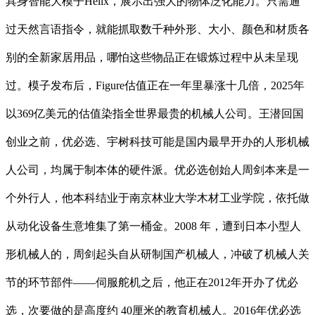
具身智能大模子Helix，展示出强大的物体泛化能力。只需通
过天然言语指令，就能抓取数千种外形、大小、颜色和材质各
别的全新家居用品，哪怕这些物品正在锻炼过程中从未呈现
过。模子发布后，Figure估值正在一年里暴涨十几倍，2025年
以369亿美元的估值染指全世界最贵的机械人公司。王潜回国
创业之前，优必选、宇树科技可能是国内最早开办的人形机械
人公司，均属于制本体的硬件派。优必选创始人周剑本来是一
个外行人，他本科结业于南京林业大学木材工业学院，依托做
从动化设备生意堆集了第一桶金。2008 年，遭到日本小型人
形机械人的，周剑起头自从研制国产机械人，冲破了机械人关
节的环节部件——伺服舵机之后，他正在2012年开办了优必
选，次要做的是高度约 40厘米的教育机械人。2016年优必选