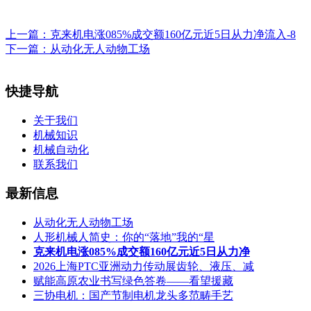
上一篇：
克来机电涨085%成交额160亿元近5日从力净流入-8
下一篇：
从动化无人动物工场
快捷导航
关于我们
机械知识
机械自动化
联系我们
最新信息
从动化无人动物工场
人形机械人简史：你的“落地”我的“星
克来机电涨085%成交额160亿元近5日从力净
2026上海PTC亚洲动力传动展齿轮、液压、减
赋能高原农业书写绿色答卷——看望援藏
三协电机：国产节制电机龙头多范畴手艺