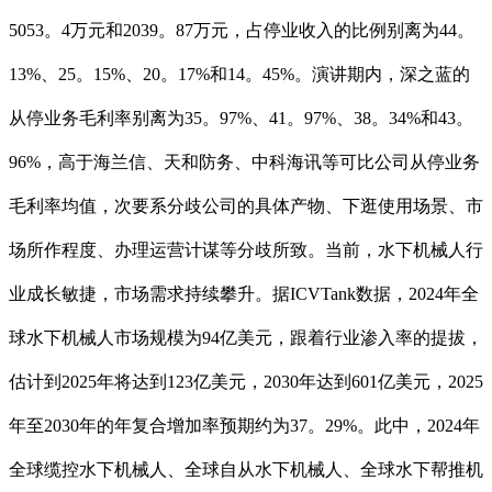
5053。4万元和2039。87万元，占停业收入的比例别离为44。
13%、25。15%、20。17%和14。45%。演讲期内，深之蓝的
从停业务毛利率别离为35。97%、41。97%、38。34%和43。
96%，高于海兰信、天和防务、中科海讯等可比公司从停业务
毛利率均值，次要系分歧公司的具体产物、下逛使用场景、市
场所作程度、办理运营计谋等分歧所致。当前，水下机械人行
业成长敏捷，市场需求持续攀升。据ICVTank数据，2024年全
球水下机械人市场规模为94亿美元，跟着行业渗入率的提拔，
估计到2025年将达到123亿美元，2030年达到601亿美元，2025
年至2030年的年复合增加率预期约为37。29%。此中，2024年
全球缆控水下机械人、全球自从水下机械人、全球水下帮推机