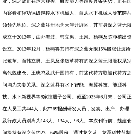
业，深之蓝正在运营规模、研发能力等维度具备劣势，正在国
内察看和轻功课级缆控水下机械人、自从水下机械人等范畴占
领领先地位。深之蓝注册地为天津开辟区，其前身深之蓝无限
成立于2013年，由孙海波、韩立男、王凤、杨燕及陈净植出资
设立。2013年12月，杨燕将其持有深之蓝无限15%股权让渡给
张敏革。而韩立男、王凤及张敏革持有的深之蓝无限股权系别
离代魏建仓、王晓鸣及武开国持有，前述代持方取被代持方之
间均为夫妻关系。深之蓝具有水下智能、海翼科技、能源科
技、水下新视界等8家控股子公司。截至2025年6月末，公司正
在人员工共444人，此中69报酬研发人员，发卖、出产、办理
及行政人员别离为143人、134人、98人。本次刊行前，魏建仓
间接持有深之蓝约23。64%股份，通过龙之蓝、龙潭科技节制