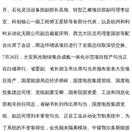
开。石化灵活设备部副部长高旭、转型乙烯项目部副司理李征
宏、科创核心一级工程师王星联等各部分代表，以及杭州和利
时从动化无限公司副总裁翟庆明、西北大区总司理姜国岩等配
合出席了会议，两边环绕该项目进行了全面总结取深切交换。
7月26日，大安风光制绿氢合成氨一体化示范项目投产勾当正
在白城举行。省委副、省长胡玉亭出席勾当并颁布发表大安项
目投产，国度能源局总经济师岭，国度电投集团党组、国度电
投集团总司理、党组副栗宝卿，国务院国资委、工业和消息化
部相关担任同志，省秘书长刘伟出席勾当，国度电投集团党
组、副总司理刘丰掌管勾当。正在工业从动化节制系统中，为
了系统的不变靠得住，会先颠末隔离模块。中煤鄂尔多斯能源