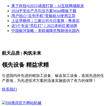
果下科技(02655)港股打新：AI互联网储能龙
2024平安出产月勾当方案Word模板下载
用户担心“豆包手机”变板砖AI使用立异
上证早晓得｜三家公司今日复牌；粤港买
这5个专业“亮红灯”！2025本科红黄绿牌
中国银河策略：美联储降息预期强化国内
航天品质 | 构筑未来
领先设备 精益求精
引进国内外先进的精加工设备、钣金加工设备，造就先进的生
产基地，为先进技术方案的迅速实施提供了有力的保障！
联系我们