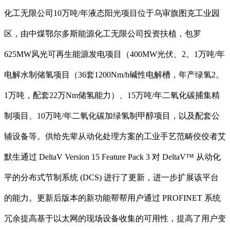
化工无限公司10万吨/年液态阳光项目位于乌审旗图克工业园
区，由中煤鄂尔多斯能源化工无限公司投资扶植，包罗
625MW风光可再生能源发电项目（400MW光伏、2。1万吨/年
电解水制储氢项目（36套1200Nm/h碱性电解槽，年产绿氢2。
1万吨，配套22万Nm储氢能力）、15万吨/年二氧化碳捕集精
制项目、10万吨/年二氧化碳加绿氢制甲醇项目，以及配套公
辅设备等。供给先辈从动化处理方案的工业手艺范畴佼佼者艾
默生通过 DeltaV Version 15 Feature Pack 3 对 DeltaV™ 从动化
平的分布式节制系统 (DCS) 进行了更新，进一步扩展该平台
的能力。更新后版本的新功能帮帮用户通过 PROFINET 系统
冗余提高基于以太网的现场设备收集的可用性，提高了用户变