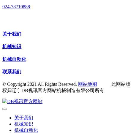
024-78710888
关于我们
机械知识
机械自动化
联系我们
© Copyright 2021 All Rights Reserved.
网站地图
此网站版
权归辽宁DB视讯官方网站机械制造有限公司所有
关于我们
机械知识
机械自动化