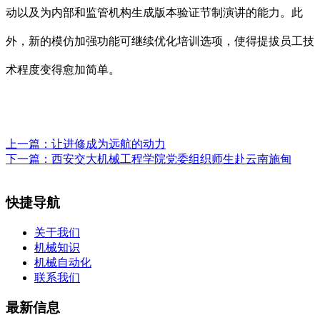
动以及为内部和监管机构生成版本验证节制演讲的能力。此
外，新的模仿加强功能可继续优化培训选项，使得提拔员工技
术程度变得愈加简单。
上一篇：
让进修成为远航的动力
下一篇：
西安交大机械工程学院党委组织师生赴云南施甸
快捷导航
关于我们
机械知识
机械自动化
联系我们
最新信息