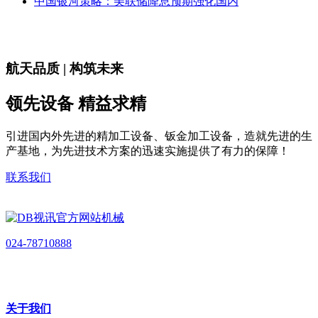
中国银河策略：美联储降息预期强化国内
航天品质 | 构筑未来
领先设备 精益求精
引进国内外先进的精加工设备、钣金加工设备，造就先进的生
产基地，为先进技术方案的迅速实施提供了有力的保障！
联系我们
024-78710888
关于我们