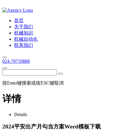
首页
关于我们
机械知识
机械自动化
联系我们
024-78710888
按Enter键搜索或按ESC键取消
详情
Details
2024平安出产月勾当方案Word模板下载