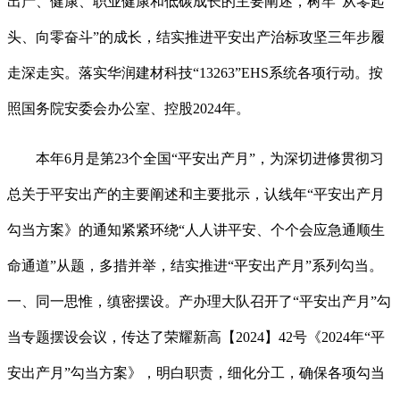
出产、健康、职业健康和低碳成长的主要阐述，树牢“从零起
头、向零奋斗”的成长，结实推进平安出产治标攻坚三年步履
走深走实。落实华润建材科技“13263”EHS系统各项行动。按
照国务院安委会办公室、控股2024年。
本年6月是第23个全国“平安出产月”，为深切进修贯彻习
总关于平安出产的主要阐述和主要批示，认线年“平安出产月
勾当方案》的通知紧紧环绕“人人讲平安、个个会应急通顺生
命通道”从题，多措并举，结实推进“平安出产月”系列勾当。
一、同一思惟，缜密摆设。产办理大队召开了“平安出产月”勾
当专题摆设会议，传达了荣耀新高【2024】42号《2024年“平
安出产月”勾当方案》，明白职责，细化分工，确保各项勾当