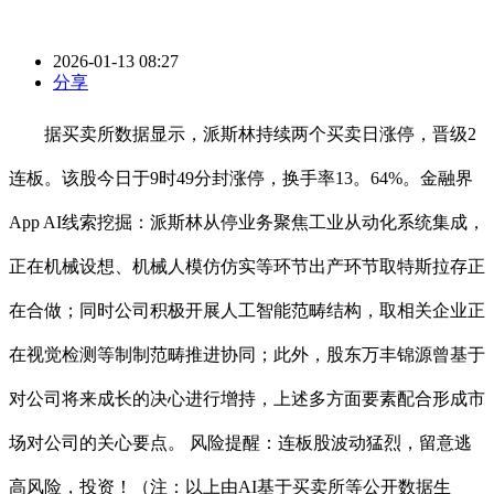
2026-01-13 08:27
分享
据买卖所数据显示，派斯林持续两个买卖日涨停，晋级2
连板。该股今日于9时49分封涨停，换手率13。64%。金融界
App AI线索挖掘：派斯林从停业务聚焦工业从动化系统集成，
正在机械设想、机械人模仿仿实等环节出产环节取特斯拉存正
在合做；同时公司积极开展人工智能范畴结构，取相关企业正
在视觉检测等制制范畴推进协同；此外，股东万丰锦源曾基于
对公司将来成长的决心进行增持，上述多方面要素配合形成市
场对公司的关心要点。 风险提醒：连板股波动猛烈，留意逃
高风险，投资！（注：以上由AI基于买卖所等公开数据生